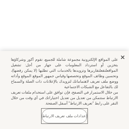
على المواقع الإلكترونية مجموعة شاملة للجميع، تقوم أكور وشركاؤها
بتخزين أو استرداد المعلومات على جهاز من أجل: تشغيل
المواقعلتقعلتقاريرها وتزويدها بالخدمات التي تطلبها (لا يمكن رفضها)،
وتحسين وظائف الموقع وتخصصها وقياس جمهور الموقع الموقع وأداته
ووضع ملف تعريف لاهتماماتك لتزويدك بالإعلانات ذات الصلة والسماح
لك بالتفاعل مع الشبكات الاجتماعية
من خلال الاستمرار في التصفح، فإن توافق على استخدام ملفات تعريف
الارتباط ستتمكن من تعديل من تعديل اختياراتك في أي وقت من خلال
النقر على رابط "تعريف الارتباط" أسفل الصفحة.
إعدادات ملف تعريف الارتباط