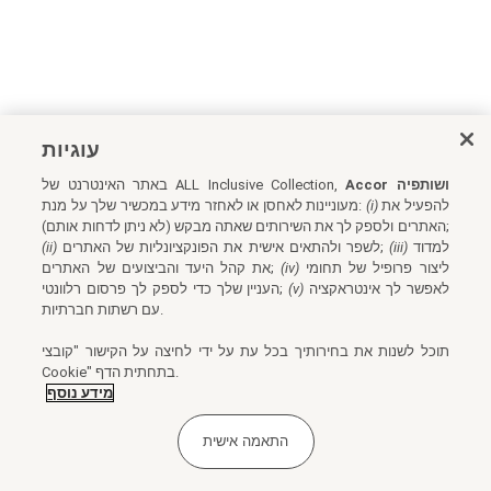
עוגיות
Accor ושותפיה
באתר האינטרנט של ALL Inclusive Collection,
להפעיל את
(i)
מעוניינות לאחסן או לאחזר מידע במכשיר שלך על מנת:
האתרים ולספק לך את השירותים שאתה מבקש (לא ניתן לדחות אותם);
למדוד
(iii)
לשפר ולהתאים אישית את הפונקציונליות של האתרים;
(ii)
ליצור פרופיל של תחומי
(iv)
את קהל היעד והביצועים של האתרים;
לאפשר לך אינטראקציה
(v)
העניין שלך כדי לספק לך פרסום רלוונטי;
עם רשתות חברתיות.
תוכל לשנות את בחירותיך בכל עת על ידי לחיצה על הקישור "קובצי
Cookie" בתחתית הדף.
מידע נוסף
התאמה אישית