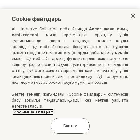
Cookie файлдары
ALL Inclusive Collection веб-сайтында
Accor және оның
серіктестері
мына әрекеттерді орындау үшін
құрылғыңызда ақпаратты сақтауды немесе алуды
қалайды:
(i)
веб-сайттарды басқару және сіз сұраған
қызметтерді қамтамасыз ету (оларды қабылдамау мүмкін
емес);
(ii)
веб-сайттардың функцияларын жақсарту және
теңшеу;
(iii)
веб-сайттардың аудиториясы мен өнімділігін
өлшеу;
(iv)
сізге сәйкес жарнаманы қамтамасыз ету үшін
қызығушылықтарыңызды профильдеу;
(v)
әлеуметтік
желілермен өзара әрекеттесуге мүмкіндік береді.
Беттің төменгі жағындағы «Cookie файлдары» сілтемесін
басу арқылы таңдауларыңызды кез келген уақытта
өзгерте аласыз.
Қосымша ақпарат
Баптау