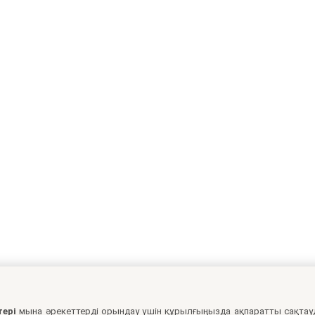
тері
мына әрекеттерді орындау үшін құрылғыңызда ақпаратты сақтау