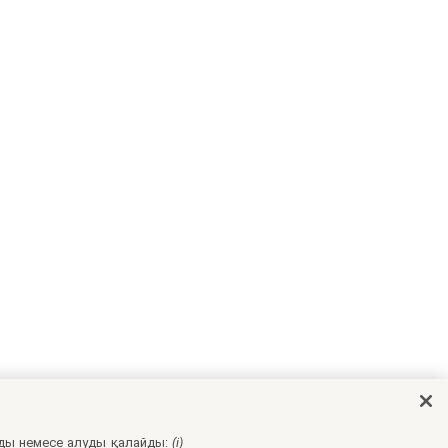
ды немесе алуды қалайды:
(i)