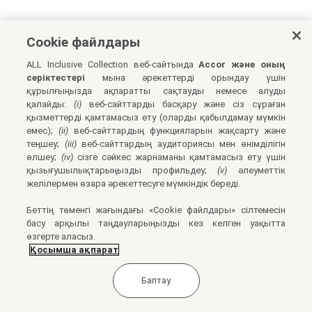
Cookie файлдары
ALL Inclusive Collection веб-сайтында
Accor және оның
серіктестері
мына әрекеттерді орындау үшін
құрылғыңызда ақпаратты сақтауды немесе алуды
қалайды:
(i)
веб-сайттарды басқару және сіз сұраған
қызметтерді қамтамасыз ету (оларды қабылдамау мүмкін
емес);
(ii)
веб-сайттардың функцияларын жақсарту және
теңшеу;
(iii)
веб-сайттардың аудиториясы мен өнімділігін
өлшеу;
(iv)
сізге сәйкес жарнаманы қамтамасыз ету үшін
қызығушылықтарыңызды профильдеу;
(v)
әлеуметтік
желілермен өзара әрекеттесуге мүмкіндік береді.
Беттің төменгі жағындағы «Cookie файлдары» сілтемесін
басу арқылы таңдауларыңызды кез келген уақытта
өзгерте аласыз.
Қосымша ақпарат
Баптау