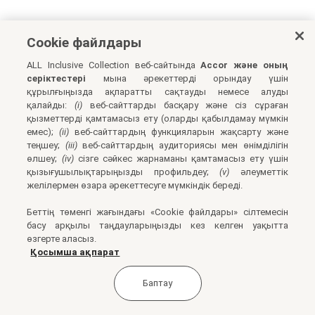
Cookie файлдары
ALL Inclusive Collection веб-сайтында
Accor және оның
серіктестері
мына әрекеттерді орындау үшін
құрылғыңызда ақпаратты сақтауды немесе алуды
қалайды:
(i)
веб-сайттарды басқару және сіз сұраған
қызметтерді қамтамасыз ету (оларды қабылдамау мүмкін
емес);
(ii)
веб-сайттардың функцияларын жақсарту және
теңшеу;
(iii)
веб-сайттардың аудиториясы мен өнімділігін
өлшеу;
(iv)
сізге сәйкес жарнаманы қамтамасыз ету үшін
қызығушылықтарыңызды профильдеу;
(v)
әлеуметтік
желілермен өзара әрекеттесуге мүмкіндік береді.
Беттің төменгі жағындағы «Cookie файлдары» сілтемесін
басу арқылы таңдауларыңызды кез келген уақытта
өзгерте аласыз.
Қосымша ақпарат
Баптау