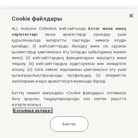
Cookie файлдары
ALL Inclusive Collection веб-сайтында
Accor және оның
серіктестері
мына әрекеттерді орындау үшін
құрылғыңызда ақпаратты сақтауды немесе алуды
қалайды:
(i)
веб-сайттарды басқару және сіз сұраған
қызметтерді қамтамасыз ету (оларды қабылдамау мүмкін
емес);
(ii)
веб-сайттардың функцияларын жақсарту және
теңшеу;
(iii)
веб-сайттардың аудиториясы мен өнімділігін
өлшеу;
(iv)
сізге сәйкес жарнаманы қамтамасыз ету үшін
қызығушылықтарыңызды профильдеу;
(v)
әлеуметтік
желілермен өзара әрекеттесуге мүмкіндік береді.
Беттің төменгі жағындағы «Cookie файлдары» сілтемесін
басу арқылы таңдауларыңызды кез келген уақытта
өзгерте аласыз.
Қосымша ақпарат
Баптау