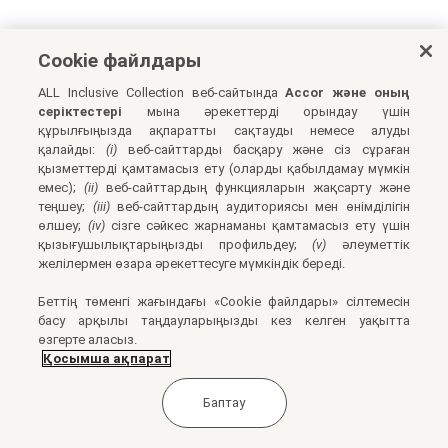
Cookie файлдары
ALL Inclusive Collection веб-сайтында
Accor және оның
серіктестері
мына әрекеттерді орындау үшін
құрылғыңызда ақпаратты сақтауды немесе алуды
қалайды:
(i)
веб-сайттарды басқару және сіз сұраған
қызметтерді қамтамасыз ету (оларды қабылдамау мүмкін
емес);
(ii)
веб-сайттардың функцияларын жақсарту және
теңшеу;
(iii)
веб-сайттардың аудиториясы мен өнімділігін
өлшеу;
(iv)
сізге сәйкес жарнаманы қамтамасыз ету үшін
қызығушылықтарыңызды профильдеу;
(v)
әлеуметтік
желілермен өзара әрекеттесуге мүмкіндік береді.
Беттің төменгі жағындағы «Cookie файлдары» сілтемесін
басу арқылы таңдауларыңызды кез келген уақытта
өзгерте аласыз.
Қосымша ақпарат
Баптау