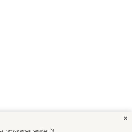
ды немесе алуды қалайды:
(i)