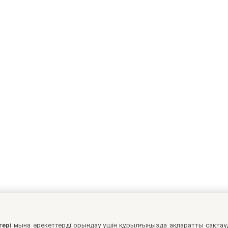
тері
мына әрекеттерді орындау үшін құрылғыңызда ақпаратты сақтау