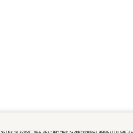
тері
мына әрекеттерді орындау үшін құрылғыңызда ақпаратты сақтау