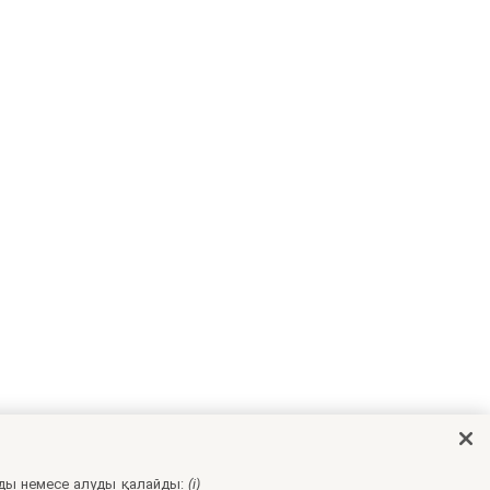
ды немесе алуды қалайды:
(i)