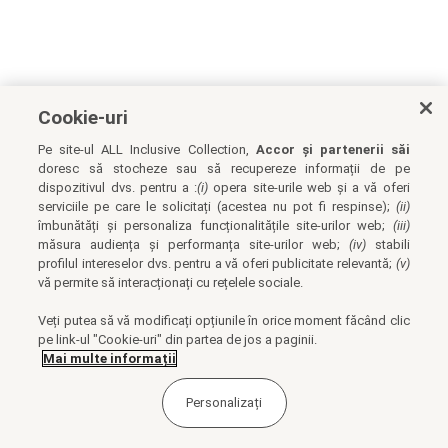
Cookie-uri
Pe site-ul ALL Inclusive Collection,
Accor și partenerii săi
doresc să stocheze sau să recupereze informații de pe
dispozitivul dvs. pentru a :
(i)
opera site-urile web și a vă oferi
serviciile pe care le solicitați (acestea nu pot fi respinse);
(ii)
îmbunătăți și personaliza funcționalitățile site-urilor web;
(iii)
măsura audiența și performanța site-urilor web;
(iv)
stabili
profilul intereselor dvs. pentru a vă oferi publicitate relevantă;
(v)
vă permite să interacționați cu rețelele sociale.
Veți putea să vă modificați opțiunile în orice moment făcând clic
pe link-ul "Cookie-uri" din partea de jos a paginii.
Mai multe informații
Personalizați