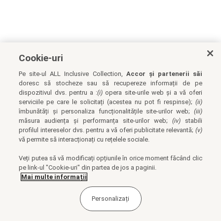
Cookie-uri
Pe site-ul ALL Inclusive Collection,
Accor și partenerii săi
doresc să stocheze sau să recupereze informații de pe
dispozitivul dvs. pentru a :
(i)
opera site-urile web și a vă oferi
serviciile pe care le solicitați (acestea nu pot fi respinse);
(ii)
îmbunătăți și personaliza funcționalitățile site-urilor web;
(iii)
măsura audiența și performanța site-urilor web;
(iv)
stabili
profilul intereselor dvs. pentru a vă oferi publicitate relevantă;
(v)
vă permite să interacționați cu rețelele sociale.
Veți putea să vă modificați opțiunile în orice moment făcând clic
pe link-ul "Cookie-uri" din partea de jos a paginii.
Mai multe informații
Personalizați