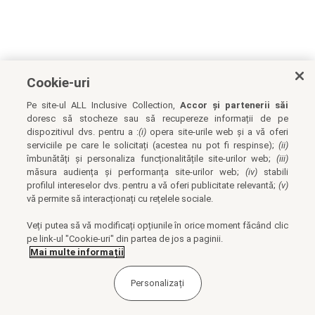
Cookie-uri
Pe site-ul ALL Inclusive Collection,
Accor și partenerii săi
doresc să stocheze sau să recupereze informații de pe
dispozitivul dvs. pentru a :
(i)
opera site-urile web și a vă oferi
serviciile pe care le solicitați (acestea nu pot fi respinse);
(ii)
îmbunătăți și personaliza funcționalitățile site-urilor web;
(iii)
măsura audiența și performanța site-urilor web;
(iv)
stabili
profilul intereselor dvs. pentru a vă oferi publicitate relevantă;
(v)
vă permite să interacționați cu rețelele sociale.
Veți putea să vă modificați opțiunile în orice moment făcând clic
pe link-ul "Cookie-uri" din partea de jos a paginii.
Mai multe informații
Personalizați