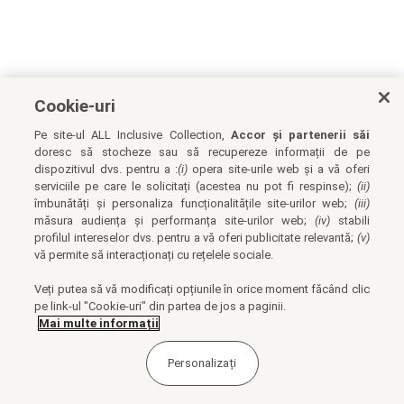
Cookie-uri
Pe site-ul ALL Inclusive Collection,
Accor și partenerii săi
doresc să stocheze sau să recupereze informații de pe
dispozitivul dvs. pentru a :
(i)
opera site-urile web și a vă oferi
serviciile pe care le solicitați (acestea nu pot fi respinse);
(ii)
îmbunătăți și personaliza funcționalitățile site-urilor web;
(iii)
măsura audiența și performanța site-urilor web;
(iv)
stabili
profilul intereselor dvs. pentru a vă oferi publicitate relevantă;
(v)
vă permite să interacționați cu rețelele sociale.
Veți putea să vă modificați opțiunile în orice moment făcând clic
pe link-ul "Cookie-uri" din partea de jos a paginii.
Mai multe informații
Personalizați