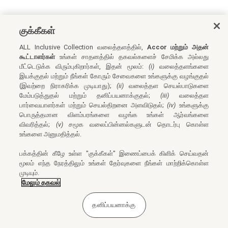
குக்கீகள்
ALL Inclusive Collection வலைத்தளத்தில்,
Accor மற்றும் அதன்
கூட்டாளர்கள்
உங்கள் சாதனத்தில் தகவல்களைச் சேமிக்க அல்லது
மீட்டெடுக்க விரும்புகிறார்கள், இதன் மூலம்:
(i)
வலைத்தளங்களை
இயக்குதல் மற்றும் நீங்கள் கோரும் சேவைகளை உங்களுக்கு வழங்குதல்
(இவற்றை நிராகரிக்க முடியாது);
(ii)
வலைத்தள செயல்பாடுகளை
மேம்படுத்துதல் மற்றும் தனிப்பயனாக்குதல்;
(iii)
வலைத்தள
பார்வையாளர்கள் மற்றும் செயல்திறனை அளவிடுதல்;
(iv)
உங்களுக்கு
பொருத்தமான விளம்பரங்களை வழங்க உங்கள் ஆர்வங்களை
விவரித்தல்;
(v)
சமூக வலைப்பின்னல்களுடன் தொடர்பு கொள்ள
உங்களை அனுமதித்தல்.
பக்கத்தின் கீழே உள்ள "குக்கீகள்" இணைப்பைக் கிளிக் செய்வதன்
மூலம் எந்த நேரத்திலும் உங்கள் தேர்வுகளை நீங்கள் மாற்றிக்கொள்ள
முடியும்.
மேலும் தகவல்
தனிப்பயனாக்கு