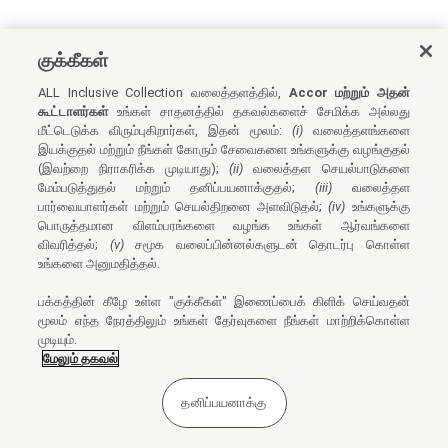
குக்கீகள்
ALL Inclusive Collection வலைத்தளத்தில்,
Accor மற்றும் அதன்
கூட்டாளர்கள்
உங்கள் சாதனத்தில் தகவல்களைச் சேமிக்க அல்லது
மீட்டெடுக்க விரும்புகிறார்கள், இதன் மூலம்:
(i)
வலைத்தளங்களை
இயக்குதல் மற்றும் நீங்கள் கோரும் சேவைகளை உங்களுக்கு வழங்குதல்
(இவற்றை நிராகரிக்க முடியாது);
(ii)
வலைத்தள செயல்பாடுகளை
மேம்படுத்துதல் மற்றும் தனிப்பயனாக்குதல்;
(iii)
வலைத்தள
பார்வையாளர்கள் மற்றும் செயல்திறனை அளவிடுதல்;
(iv)
உங்களுக்கு
பொருத்தமான விளம்பரங்களை வழங்க உங்கள் ஆர்வங்களை
விவரித்தல்;
(v)
சமூக வலைப்பின்னல்களுடன் தொடர்பு கொள்ள
உங்களை அனுமதித்தல்.
பக்கத்தின் கீழே உள்ள "குக்கீகள்" இணைப்பைக் கிளிக் செய்வதன்
மூலம் எந்த நேரத்திலும் உங்கள் தேர்வுகளை நீங்கள் மாற்றிக்கொள்ள
முடியும்.
மேலும் தகவல்
தனிப்பயனாக்கு