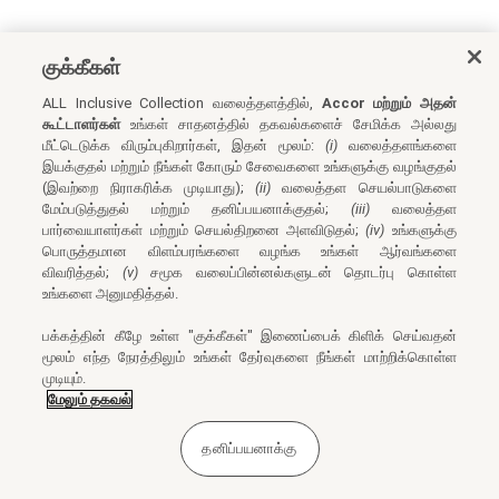
குக்கீகள்
ALL Inclusive Collection வலைத்தளத்தில்,
Accor மற்றும் அதன்
கூட்டாளர்கள்
உங்கள் சாதனத்தில் தகவல்களைச் சேமிக்க அல்லது
மீட்டெடுக்க விரும்புகிறார்கள், இதன் மூலம்:
(i)
வலைத்தளங்களை
இயக்குதல் மற்றும் நீங்கள் கோரும் சேவைகளை உங்களுக்கு வழங்குதல்
(இவற்றை நிராகரிக்க முடியாது);
(ii)
வலைத்தள செயல்பாடுகளை
மேம்படுத்துதல் மற்றும் தனிப்பயனாக்குதல்;
(iii)
வலைத்தள
பார்வையாளர்கள் மற்றும் செயல்திறனை அளவிடுதல்;
(iv)
உங்களுக்கு
பொருத்தமான விளம்பரங்களை வழங்க உங்கள் ஆர்வங்களை
விவரித்தல்;
(v)
சமூக வலைப்பின்னல்களுடன் தொடர்பு கொள்ள
உங்களை அனுமதித்தல்.
பக்கத்தின் கீழே உள்ள "குக்கீகள்" இணைப்பைக் கிளிக் செய்வதன்
மூலம் எந்த நேரத்திலும் உங்கள் தேர்வுகளை நீங்கள் மாற்றிக்கொள்ள
முடியும்.
மேலும் தகவல்
தனிப்பயனாக்கு