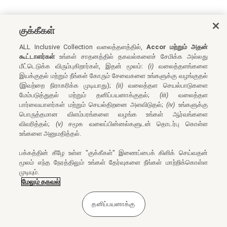
குக்கீகள்
ALL Inclusive Collection வலைத்தளத்தில்,
Accor மற்றும் அதன்
கூட்டாளர்கள்
உங்கள் சாதனத்தில் தகவல்களைச் சேமிக்க அல்லது
மீட்டெடுக்க விரும்புகிறார்கள், இதன் மூலம்:
(i)
வலைத்தளங்களை
இயக்குதல் மற்றும் நீங்கள் கோரும் சேவைகளை உங்களுக்கு வழங்குதல்
(இவற்றை நிராகரிக்க முடியாது);
(ii)
வலைத்தள செயல்பாடுகளை
மேம்படுத்துதல் மற்றும் தனிப்பயனாக்குதல்;
(iii)
வலைத்தள
பார்வையாளர்கள் மற்றும் செயல்திறனை அளவிடுதல்;
(iv)
உங்களுக்கு
பொருத்தமான விளம்பரங்களை வழங்க உங்கள் ஆர்வங்களை
விவரித்தல்;
(v)
சமூக வலைப்பின்னல்களுடன் தொடர்பு கொள்ள
உங்களை அனுமதித்தல்.
பக்கத்தின் கீழே உள்ள "குக்கீகள்" இணைப்பைக் கிளிக் செய்வதன்
மூலம் எந்த நேரத்திலும் உங்கள் தேர்வுகளை நீங்கள் மாற்றிக்கொள்ள
முடியும்.
மேலும் தகவல்
தனிப்பயனாக்கு