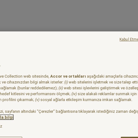
Kabul Etm
r
ive Collection web sitesinde,
Accor ve ortakları
aşağıdaki amaçlarla cihazını
ve cihazınızdan bilgi almak isterler:
(i)
web sitelerini işletmek ve size talep etti
 sağlamak (bunlar reddedilemez);
(ii)
web sitesi işlevlerini geliştirmek ve özelle
 hedef kitlesini ve performansını ölçmek;
(iv)
size alakalı reklamlar sunmak için i
ın profilini çıkarmak;
(v)
sosyal ağlarla etkileşim kurmanıza imkan sağlamak.
izi, sayfanın altındaki "Çerezler" bağlantısına tıklayarak istediğiniz zaman değişt
a bilgi
ız