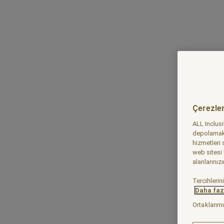
Çerezle
ALL Inclus
depolamak 
hizmetleri
web sitesi
alanlarınız
Tercihlerin
Daha fazl
Ortaklarım