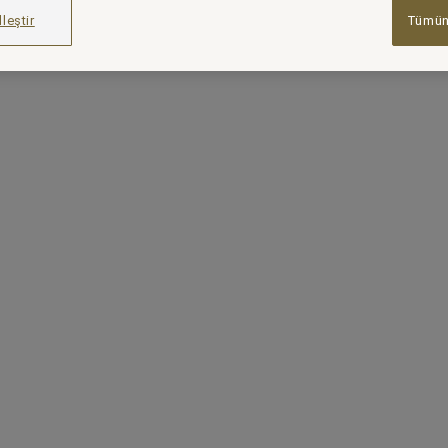
leştir
Tümün