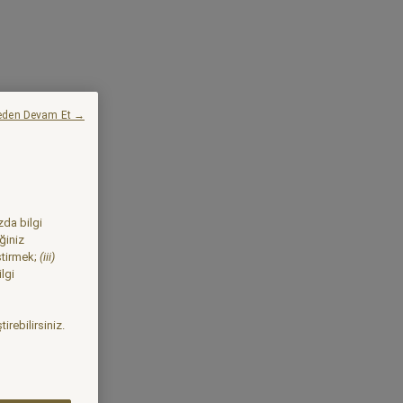
eden Devam Et →
zda bilgi
ğiniz
ştirmek;
(iii)
lgi
irebilirsiniz.