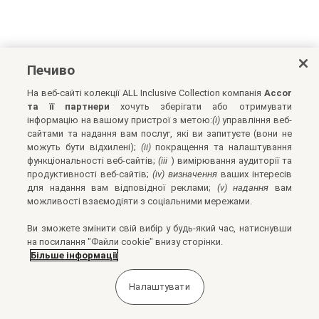
Печиво
На веб-сайті колекції ALL Inclusive Collection компанія
Accor
та її партнери
хочуть зберігати або отримувати
інформацію на вашому пристрої з метою:
(i)
управління веб-
сайтами та надання вам послуг, які ви запитуєте (вони не
можуть бути відхилені);
(ii)
покращення та налаштування
функціональності веб-сайтів;
(iii
) вимірювання аудиторії та
продуктивності веб-сайтів;
(iv) визначення
ваших інтересів
для надання вам відповідної реклами;
(v) надання
вам
можливості взаємодіяти з соціальними мережами.
Ви зможете змінити свій вибір у будь-який час, натиснувши
на посилання "Файли cookie" внизу сторінки.
Більше інформації
Налаштувати