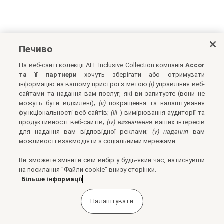
Печиво
На веб-сайті колекції ALL Inclusive Collection компанія
Accor
та її партнери
хочуть зберігати або отримувати
інформацію на вашому пристрої з метою:
(i)
управління веб-
сайтами та надання вам послуг, які ви запитуєте (вони не
можуть бути відхилені);
(ii)
покращення та налаштування
функціональності веб-сайтів;
(iii
) вимірювання аудиторії та
продуктивності веб-сайтів;
(iv) визначення
ваших інтересів
для надання вам відповідної реклами;
(v) надання
вам
можливості взаємодіяти з соціальними мережами.
Ви зможете змінити свій вибір у будь-який час, натиснувши
на посилання "Файли cookie" внизу сторінки.
Більше інформації
Налаштувати