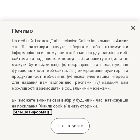
Печиво
На веб-сайті колекції ALL Inclusive Collection компанія
Accor
та її партнери
хочуть зберігати або отримувати
інформацію на вашому пристрої з метою:
(i)
управління веб-
сайтами та надання вам послуг, які ви запитуєте (вони не
можуть бути відхилені);
(ii)
покращення та налаштування
функціональності веб-сайтів;
(iii
) вимірювання аудиторії та
продуктивності веб-сайтів;
(iv) визначення
ваших інтересів
для надання вам відповідної реклами;
(v) надання
вам
можливості взаємодіяти з соціальними мережами.
Ви зможете змінити свій вибір у будь-який час, натиснувши
на посилання "Файли cookie" внизу сторінки.
Більше інформації
Налаштувати