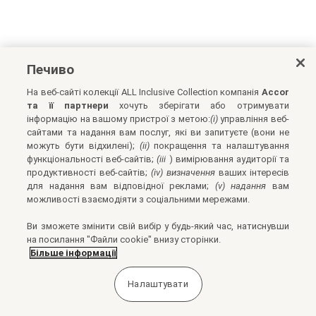
Печиво
На веб-сайті колекції ALL Inclusive Collection компанія
Accor
та її партнери
хочуть зберігати або отримувати
інформацію на вашому пристрої з метою:
(i)
управління веб-
сайтами та надання вам послуг, які ви запитуєте (вони не
можуть бути відхилені);
(ii)
покращення та налаштування
функціональності веб-сайтів;
(iii
) вимірювання аудиторії та
продуктивності веб-сайтів;
(iv) визначення
ваших інтересів
для надання вам відповідної реклами;
(v) надання
вам
можливості взаємодіяти з соціальними мережами.
Ви зможете змінити свій вибір у будь-який час, натиснувши
на посилання "Файли cookie" внизу сторінки.
Більше інформації
Налаштувати