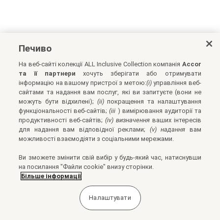
Печиво
На веб-сайті колекції ALL Inclusive Collection компанія
Accor
та її партнери
хочуть зберігати або отримувати
інформацію на вашому пристрої з метою:
(i)
управління веб-
сайтами та надання вам послуг, які ви запитуєте (вони не
можуть бути відхилені);
(ii)
покращення та налаштування
функціональності веб-сайтів;
(iii
) вимірювання аудиторії та
продуктивності веб-сайтів;
(iv) визначення
ваших інтересів
для надання вам відповідної реклами;
(v) надання
вам
можливості взаємодіяти з соціальними мережами.
Ви зможете змінити свій вибір у будь-який час, натиснувши
на посилання "Файли cookie" внизу сторінки.
Більше інформації
Налаштувати