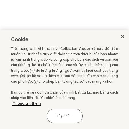
Cookie
Trên trang web ALL Inclusive Collection,
Accor và các đối tác
muốn lưu trữ hoặc truy xuất thông tin trên thiết bị của bạn nhằm:
(i)
vận hành trang web và cung cấp cho bạn các dịch vụ bạn yêu
cầu (không thể từ chối);
(ii)
nâng cao và tùy chỉnh chức năng của
trang web;
(iii)
đo lường lượng người xem và hiệu suất của trang
web;
(iv)
lập hồ sơ sở thích của bạn để cung cấp cho bạn quảng
cáo phù hợp;
(v)
cho phép bạn tương tác với các mạng xã hội.
Bạn có thể sửa đổi lựa chọn của mình bất cứ lúc nào bằng cách
nhấp vào liên kết "Cookie" ở cuối trang.
Thông tin thêm
Tùy chỉnh