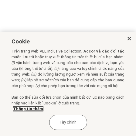
Cookie
Trên trang web ALL Inclusive Collection,
Accor và các đối tác
muốn lưu trữ hoặc truy xuất thông tin trên thiết bị của bạn nhằm:
(i)
vận hành trang web và cung cấp cho bạn các dịch vụ bạn yêu
cầu (không thể từ chối);
(ii)
nâng cao và tùy chỉnh chức năng của
trang web;
(iii)
đo lường lượng người xem và hiệu suất của trang
web;
(iv)
lập hồ sơ sở thích của bạn để cung cấp cho bạn quảng
cáo phù hợp;
(v)
cho phép bạn tương tác với các mạng xã hội.
Bạn có thể sửa đổi lựa chọn của mình bất cứ lúc nào bằng cách
nhấp vào liên kết "Cookie" ở cuối trang.
Thông tin thêm
Tùy chỉnh