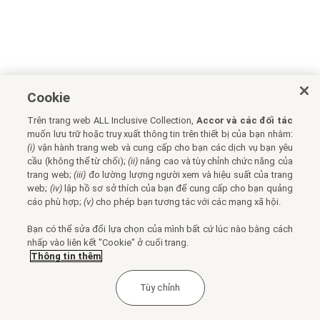
Cookie
Trên trang web ALL Inclusive Collection,
Accor và các đối tác
muốn lưu trữ hoặc truy xuất thông tin trên thiết bị của bạn nhằm:
(i)
vận hành trang web và cung cấp cho bạn các dịch vụ bạn yêu
cầu (không thể từ chối);
(ii)
nâng cao và tùy chỉnh chức năng của
trang web;
(iii)
đo lường lượng người xem và hiệu suất của trang
web;
(iv)
lập hồ sơ sở thích của bạn để cung cấp cho bạn quảng
cáo phù hợp;
(v)
cho phép bạn tương tác với các mạng xã hội.
Bạn có thể sửa đổi lựa chọn của mình bất cứ lúc nào bằng cách
nhấp vào liên kết "Cookie" ở cuối trang.
Thông tin thêm
Tùy chỉnh