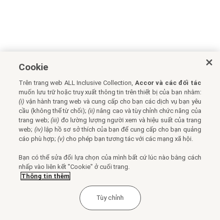
Cookie
Trên trang web ALL Inclusive Collection,
Accor và các đối tác
muốn lưu trữ hoặc truy xuất thông tin trên thiết bị của bạn nhằm:
(i)
vận hành trang web và cung cấp cho bạn các dịch vụ bạn yêu
cầu (không thể từ chối);
(ii)
nâng cao và tùy chỉnh chức năng của
trang web;
(iii)
đo lường lượng người xem và hiệu suất của trang
web;
(iv)
lập hồ sơ sở thích của bạn để cung cấp cho bạn quảng
cáo phù hợp;
(v)
cho phép bạn tương tác với các mạng xã hội.
Bạn có thể sửa đổi lựa chọn của mình bất cứ lúc nào bằng cách
nhấp vào liên kết "Cookie" ở cuối trang.
Thông tin thêm
Tùy chỉnh