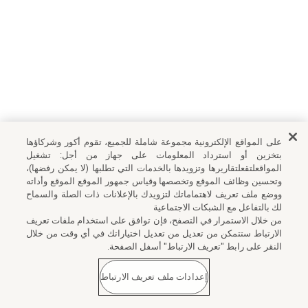
على المواقع الإلكترونية مجموعة شاملة للجميع، تقوم أكور وشركاؤها
بتخزين أو استرداد المعلومات على جهاز من أجل: تشغيل
المواقعلتقعلتقاريرها وتزويدها بالخدمات التي تطلبها (لا يمكن رفضها)،
وتحسين وظائف الموقع وتخصصها وقياس جمهور الموقع الموقع وأداته
ووضع ملف تعريف لاهتماماتك لتزويدك بالإعلانات ذات الصلة والسماح
لك بالتفاعل مع الشبكات الاجتماعية
من خلال الاستمرار في التصفح، فإن توافق على استخدام ملفات تعريف
الارتباط ستتمكن من تعديل من تعديل اختياراتك في أي وقت من خلال
النقر على رابط "تعريف الارتباط" أسفل الصفحة.
إعدادات ملف تعريف الارتباط