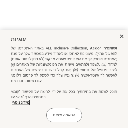
עוגיות
Accor ושותפיה
באתר האינטרנט של ALL Inclusive Collection,
להפעיל את
(i)
מעוניינות לאחסן או לאחזר מידע במכשיר שלך על מנת:
האתרים ולספק לך את השירותים שאתה מבקש (לא ניתן לדחות אותם);
למדוד
(iii)
לשפר ולהתאים אישית את הפונקציונליות של האתרים;
(ii)
ליצור פרופיל של תחומי
(iv)
את קהל היעד והביצועים של האתרים;
לאפשר לך אינטראקציה
(v)
העניין שלך כדי לספק לך פרסום רלוונטי;
עם רשתות חברתיות.
תוכל לשנות את בחירותיך בכל עת על ידי לחיצה על הקישור "קובצי
Cookie" בתחתית הדף.
מידע נוסף
התאמה אישית