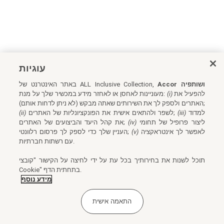
עוגיות
Accor ושותפיה
באתר האינטרנט של ALL Inclusive Collection,
להפעיל את
(i)
מעוניינות לאחסן או לאחזר מידע במכשיר שלך על מנת:
האתרים ולספק לך את השירותים שאתה מבקש (לא ניתן לדחות אותם);
למדוד
(iii)
לשפר ולהתאים אישית את הפונקציונליות של האתרים;
(ii)
ליצור פרופיל של תחומי
(iv)
את קהל היעד והביצועים של האתרים;
לאפשר לך אינטראקציה
(v)
העניין שלך כדי לספק לך פרסום רלוונטי;
עם רשתות חברתיות.
תוכל לשנות את בחירותיך בכל עת על ידי לחיצה על הקישור "קובצי
Cookie" בתחתית הדף.
מידע נוסף
התאמה אישית