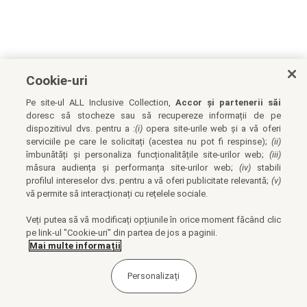
Cookie-uri
Pe site-ul ALL Inclusive Collection,
Accor și partenerii săi
doresc să stocheze sau să recupereze informații de pe
dispozitivul dvs. pentru a :
(i)
opera site-urile web și a vă oferi
serviciile pe care le solicitați (acestea nu pot fi respinse);
(ii)
îmbunătăți și personaliza funcționalitățile site-urilor web;
(iii)
măsura audiența și performanța site-urilor web;
(iv)
stabili
profilul intereselor dvs. pentru a vă oferi publicitate relevantă;
(v)
vă permite să interacționați cu rețelele sociale.
Veți putea să vă modificați opțiunile în orice moment făcând clic
pe link-ul "Cookie-uri" din partea de jos a paginii.
Mai multe informații
Personalizați