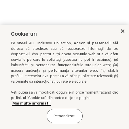
Cookie-uri
Pe site-ul ALL Inclusive Collection,
Accor și partenerii săi
doresc să stocheze sau să recupereze informații de pe
dispozitivul dvs. pentru a :
(i)
opera site-urile web și a vă oferi
serviciile pe care le solicitați (acestea nu pot fi respinse);
(ii)
îmbunătăți și personaliza funcționalitățile site-urilor web;
(iii)
măsura audiența și performanța site-urilor web;
(iv)
stabili
profilul intereselor dvs. pentru a vă oferi publicitate relevantă;
(v)
vă permite să interacționați cu rețelele sociale.
Veți putea să vă modificați opțiunile în orice moment făcând clic
pe link-ul "Cookie-uri" din partea de jos a paginii.
Mai multe informații
Personalizați