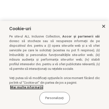
Cookie-uri
Pe site-ul ALL Inclusive Collection,
Accor și partenerii săi
doresc să stocheze sau să recupereze informații de pe
dispozitivul dvs. pentru a :
(i)
opera site-urile web și a vă oferi
serviciile pe care le solicitați (acestea nu pot fi respinse);
(ii)
îmbunătăți și personaliza funcționalitățile site-urilor web;
(iii)
măsura audiența și performanța site-urilor web;
(iv)
stabili
profilul intereselor dvs. pentru a vă oferi publicitate relevantă;
(v)
vă permite să interacționați cu rețelele sociale.
Veți putea să vă modificați opțiunile în orice moment făcând clic
pe link-ul "Cookie-uri" din partea de jos a paginii.
Mai multe informații
Personalizați