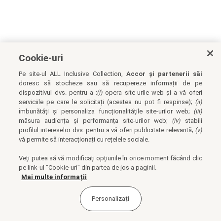
Cookie-uri
Pe site-ul ALL Inclusive Collection,
Accor și partenerii săi
doresc să stocheze sau să recupereze informații de pe
dispozitivul dvs. pentru a :
(i)
opera site-urile web și a vă oferi
serviciile pe care le solicitați (acestea nu pot fi respinse);
(ii)
îmbunătăți și personaliza funcționalitățile site-urilor web;
(iii)
măsura audiența și performanța site-urilor web;
(iv)
stabili
profilul intereselor dvs. pentru a vă oferi publicitate relevantă;
(v)
vă permite să interacționați cu rețelele sociale.
Veți putea să vă modificați opțiunile în orice moment făcând clic
pe link-ul "Cookie-uri" din partea de jos a paginii.
Mai multe informații
Personalizați