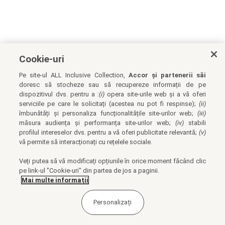
Cookie-uri
Pe site-ul ALL Inclusive Collection,
Accor și partenerii săi
doresc să stocheze sau să recupereze informații de pe
dispozitivul dvs. pentru a :
(i)
opera site-urile web și a vă oferi
serviciile pe care le solicitați (acestea nu pot fi respinse);
(ii)
îmbunătăți și personaliza funcționalitățile site-urilor web;
(iii)
măsura audiența și performanța site-urilor web;
(iv)
stabili
profilul intereselor dvs. pentru a vă oferi publicitate relevantă;
(v)
vă permite să interacționați cu rețelele sociale.
Veți putea să vă modificați opțiunile în orice moment făcând clic
pe link-ul "Cookie-uri" din partea de jos a paginii.
Mai multe informații
Personalizați