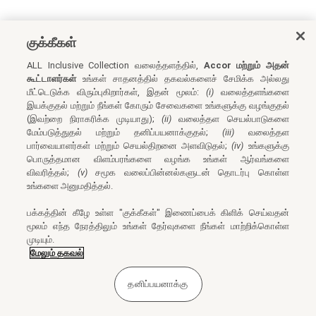
குக்கீகள்
ALL Inclusive Collection வலைத்தளத்தில்,
Accor மற்றும் அதன்
கூட்டாளர்கள்
உங்கள் சாதனத்தில் தகவல்களைச் சேமிக்க அல்லது
மீட்டெடுக்க விரும்புகிறார்கள், இதன் மூலம்:
(i)
வலைத்தளங்களை
இயக்குதல் மற்றும் நீங்கள் கோரும் சேவைகளை உங்களுக்கு வழங்குதல்
(இவற்றை நிராகரிக்க முடியாது);
(ii)
வலைத்தள செயல்பாடுகளை
மேம்படுத்துதல் மற்றும் தனிப்பயனாக்குதல்;
(iii)
வலைத்தள
பார்வையாளர்கள் மற்றும் செயல்திறனை அளவிடுதல்;
(iv)
உங்களுக்கு
பொருத்தமான விளம்பரங்களை வழங்க உங்கள் ஆர்வங்களை
விவரித்தல்;
(v)
சமூக வலைப்பின்னல்களுடன் தொடர்பு கொள்ள
உங்களை அனுமதித்தல்.
பக்கத்தின் கீழே உள்ள "குக்கீகள்" இணைப்பைக் கிளிக் செய்வதன்
மூலம் எந்த நேரத்திலும் உங்கள் தேர்வுகளை நீங்கள் மாற்றிக்கொள்ள
முடியும்.
மேலும் தகவல்
தனிப்பயனாக்கு