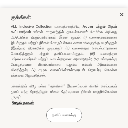
குக்கீகள்
ALL Inclusive Collection வலைத்தளத்தில்,
Accor மற்றும் அதன்
கூட்டாளர்கள்
உங்கள் சாதனத்தில் தகவல்களைச் சேமிக்க அல்லது
மீட்டெடுக்க விரும்புகிறார்கள், இதன் மூலம்:
(i)
வலைத்தளங்களை
இயக்குதல் மற்றும் நீங்கள் கோரும் சேவைகளை உங்களுக்கு வழங்குதல்
(இவற்றை நிராகரிக்க முடியாது);
(ii)
வலைத்தள செயல்பாடுகளை
மேம்படுத்துதல் மற்றும் தனிப்பயனாக்குதல்;
(iii)
வலைத்தள
பார்வையாளர்கள் மற்றும் செயல்திறனை அளவிடுதல்;
(iv)
உங்களுக்கு
பொருத்தமான விளம்பரங்களை வழங்க உங்கள் ஆர்வங்களை
விவரித்தல்;
(v)
சமூக வலைப்பின்னல்களுடன் தொடர்பு கொள்ள
உங்களை அனுமதித்தல்.
பக்கத்தின் கீழே உள்ள "குக்கீகள்" இணைப்பைக் கிளிக் செய்வதன்
மூலம் எந்த நேரத்திலும் உங்கள் தேர்வுகளை நீங்கள் மாற்றிக்கொள்ள
முடியும்.
மேலும் தகவல்
தனிப்பயனாக்கு