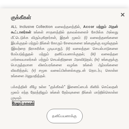
குக்கீகள்
ALL Inclusive Collection வலைத்தளத்தில்,
Accor மற்றும் அதன்
கூட்டாளர்கள்
உங்கள் சாதனத்தில் தகவல்களைச் சேமிக்க அல்லது
மீட்டெடுக்க விரும்புகிறார்கள், இதன் மூலம்:
(i)
வலைத்தளங்களை
இயக்குதல் மற்றும் நீங்கள் கோரும் சேவைகளை உங்களுக்கு வழங்குதல்
(இவற்றை நிராகரிக்க முடியாது);
(ii)
வலைத்தள செயல்பாடுகளை
மேம்படுத்துதல் மற்றும் தனிப்பயனாக்குதல்;
(iii)
வலைத்தள
பார்வையாளர்கள் மற்றும் செயல்திறனை அளவிடுதல்;
(iv)
உங்களுக்கு
பொருத்தமான விளம்பரங்களை வழங்க உங்கள் ஆர்வங்களை
விவரித்தல்;
(v)
சமூக வலைப்பின்னல்களுடன் தொடர்பு கொள்ள
உங்களை அனுமதித்தல்.
பக்கத்தின் கீழே உள்ள "குக்கீகள்" இணைப்பைக் கிளிக் செய்வதன்
மூலம் எந்த நேரத்திலும் உங்கள் தேர்வுகளை நீங்கள் மாற்றிக்கொள்ள
முடியும்.
மேலும் தகவல்
தனிப்பயனாக்கு