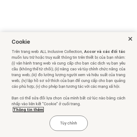
Cookie
Trên trang web ALL Inclusive Collection,
Accor và các đối tác
muốn lưu trữ hoặc truy xuất thông tin trên thiết bị của bạn nhằm:
(i)
vận hành trang web và cung cấp cho bạn các dịch vụ bạn yêu
cầu (không thể từ chối);
(ii)
nâng cao và tùy chỉnh chức năng của
trang web;
(iii)
đo lường lượng người xem và hiệu suất của trang
web;
(iv)
lập hồ sơ sở thích của bạn để cung cấp cho bạn quảng
cáo phù hợp;
(v)
cho phép bạn tương tác với các mạng xã hội.
Bạn có thể sửa đổi lựa chọn của mình bất cứ lúc nào bằng cách
nhấp vào liên kết "Cookie" ở cuối trang.
Thông tin thêm
Tùy chỉnh