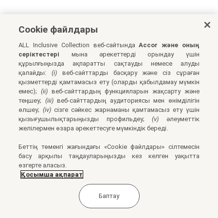
Cookie файлдары
ALL Inclusive Collection веб-сайтында
Accor және оның
серіктестері
мына әрекеттерді орындау үшін
құрылғыңызда ақпаратты сақтауды немесе алуды
қалайды:
(i)
веб-сайттарды басқару және сіз сұраған
қызметтерді қамтамасыз ету (оларды қабылдамау мүмкін
емес);
(ii)
веб-сайттардың функцияларын жақсарту және
теңшеу;
(iii)
веб-сайттардың аудиториясы мен өнімділігін
өлшеу;
(iv)
сізге сәйкес жарнаманы қамтамасыз ету үшін
қызығушылықтарыңызды профильдеу;
(v)
әлеуметтік
желілермен өзара әрекеттесуге мүмкіндік береді.
Беттің төменгі жағындағы «Cookie файлдары» сілтемесін
басу арқылы таңдауларыңызды кез келген уақытта
өзгерте аласыз.
Қосымша ақпарат
Баптау