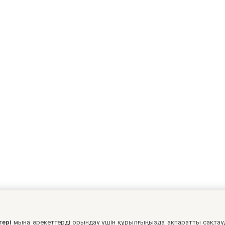
тері
мына әрекеттерді орындау үшін құрылғыңызда ақпаратты сақтау