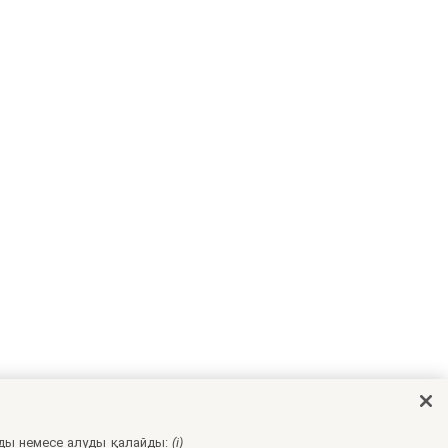
ды немесе алуды қалайды:
(i)