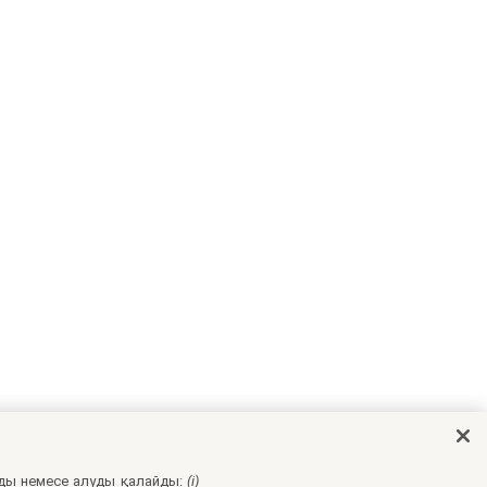
ды немесе алуды қалайды:
(i)