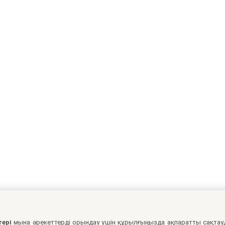
тері
мына әрекеттерді орындау үшін құрылғыңызда ақпаратты сақтау