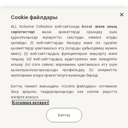
Cookie файлдары
ALL Inclusive Collection веб-сайтында
Accor және оның
серіктестері
мына әрекеттерді орындау үшін
құрылғыңызда ақпаратты сақтауды немесе алуды
қалайды:
(i)
веб-сайттарды басқару және сіз сұраған
қызметтерді қамтамасыз ету (оларды қабылдамау мүмкін
емес);
(ii)
веб-сайттардың функцияларын жақсарту және
теңшеу;
(iii)
веб-сайттардың аудиториясы мен өнімділігін
өлшеу;
(iv)
сізге сәйкес жарнаманы қамтамасыз ету үшін
қызығушылықтарыңызды профильдеу;
(v)
әлеуметтік
желілермен өзара әрекеттесуге мүмкіндік береді.
Беттің төменгі жағындағы «Cookie файлдары» сілтемесін
басу арқылы таңдауларыңызды кез келген уақытта
өзгерте аласыз.
Қосымша ақпарат
Баптау