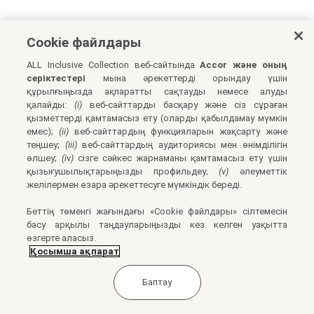
Cookie файлдары
ALL Inclusive Collection веб-сайтында
Accor және оның
серіктестері
мына әрекеттерді орындау үшін
құрылғыңызда ақпаратты сақтауды немесе алуды
қалайды:
(i)
веб-сайттарды басқару және сіз сұраған
қызметтерді қамтамасыз ету (оларды қабылдамау мүмкін
емес);
(ii)
веб-сайттардың функцияларын жақсарту және
теңшеу;
(iii)
веб-сайттардың аудиториясы мен өнімділігін
өлшеу;
(iv)
сізге сәйкес жарнаманы қамтамасыз ету үшін
қызығушылықтарыңызды профильдеу;
(v)
әлеуметтік
желілермен өзара әрекеттесуге мүмкіндік береді.
Беттің төменгі жағындағы «Cookie файлдары» сілтемесін
басу арқылы таңдауларыңызды кез келген уақытта
өзгерте аласыз.
Қосымша ақпарат
Баптау