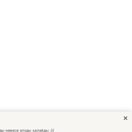
ды немесе алуды қалайды:
(i)