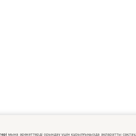
тері
мына әрекеттерді орындау үшін құрылғыңызда ақпаратты сақтау