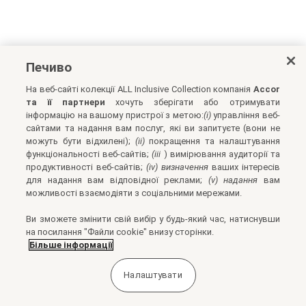
Печиво
На веб-сайті колекції ALL Inclusive Collection компанія
Accor
та її партнери
хочуть зберігати або отримувати
інформацію на вашому пристрої з метою:
(i)
управління веб-
сайтами та надання вам послуг, які ви запитуєте (вони не
можуть бути відхилені);
(ii)
покращення та налаштування
функціональності веб-сайтів;
(iii
) вимірювання аудиторії та
продуктивності веб-сайтів;
(iv) визначення
ваших інтересів
для надання вам відповідної реклами;
(v) надання
вам
можливості взаємодіяти з соціальними мережами.
Ви зможете змінити свій вибір у будь-який час, натиснувши
на посилання "Файли cookie" внизу сторінки.
Більше інформації
Налаштувати