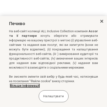
Печиво
На веб-сайті колекції ALL Inclusive Collection компанія
Accor
та її партнери
хочуть зберігати або отримувати
інформацію на вашому пристрої з метою:
(i)
управління веб-
сайтами та надання вам послуг, які ви запитуєте (вони не
можуть бути відхилені);
(ii)
покращення та налаштування
функціональності веб-сайтів;
(iii
) вимірювання аудиторії та
продуктивності веб-сайтів;
(iv) визначення
ваших інтересів
для надання вам відповідної реклами;
(v) надання
вам
можливості взаємодіяти з соціальними мережами.
Ви зможете змінити свій вибір у будь-який час, натиснувши
на посилання "Файли cookie" внизу сторінки.
Більше інформації
Налаштувати