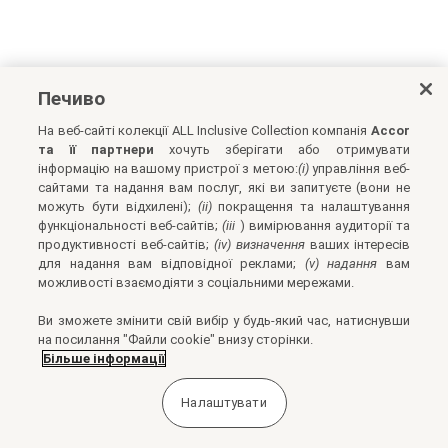
Печиво
На веб-сайті колекції ALL Inclusive Collection компанія
Accor
та її партнери
хочуть зберігати або отримувати
інформацію на вашому пристрої з метою:
(i)
управління веб-
сайтами та надання вам послуг, які ви запитуєте (вони не
можуть бути відхилені);
(ii)
покращення та налаштування
функціональності веб-сайтів;
(iii
) вимірювання аудиторії та
продуктивності веб-сайтів;
(iv) визначення
ваших інтересів
для надання вам відповідної реклами;
(v) надання
вам
можливості взаємодіяти з соціальними мережами.
Ви зможете змінити свій вибір у будь-який час, натиснувши
на посилання "Файли cookie" внизу сторінки.
Більше інформації
Налаштувати