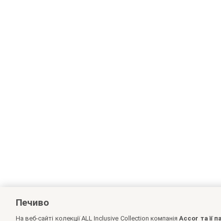
Печиво
На веб-сайті колекції ALL Inclusive Collection компанія
Accor та її 