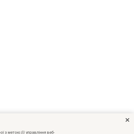
ої з метою:
(i)
управління веб-